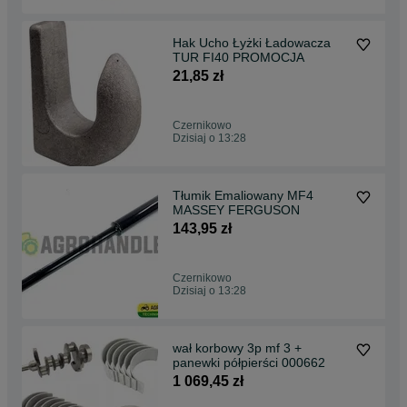
Hak Ucho Łyżki Ładowacza
TUR FI40 PROMOCJA
21,85 zł
Czernikowo
Dzisiaj o 13:28
Tłumik Emaliowany MF4
MASSEY FERGUSON
143,95 zł
Czernikowo
Dzisiaj o 13:28
wał korbowy 3p mf 3 +
panewki półpierści 000662
1 069,45 zł