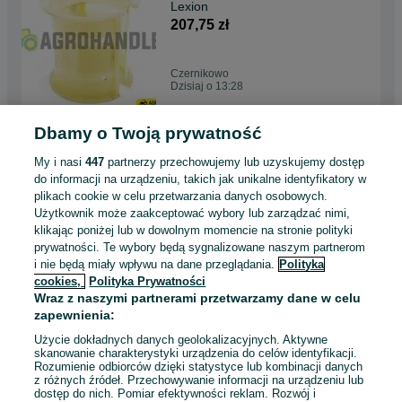
Lexion
207,75 zł
Czernikowo
Dzisiaj o 13:28
Dbamy o Twoją prywatność
Tuleja łącząca półoś Claas
116,35 zł
My i nasi
447
partnerzy przechowujemy lub uzyskujemy dostęp
do informacji na urządzeniu, takich jak unikalne identyfikatory w
plikach cookie w celu przetwarzania danych osobowych.
Użytkownik może zaakceptować wybory lub zarządzać nimi,
Czernikowo
klikając poniżej lub w dowolnym momencie na stronie polityki
Dzisiaj o 13:28
prywatności. Te wybory będą sygnalizowane naszym partnerom
i nie będą miały wpływu na dane przeglądania.
Polityka
cookies,
Polityka Prywatności
szyba tylna mf-255 sokółka
Wraz z naszymi partnerami przetwarzamy dane w celu
120
zapewnienia:
62,75 zł
Użycie dokładnych danych geolokalizacyjnych. Aktywne
skanowanie charakterystyki urządzenia do celów identyfikacji.
Rozumienie odbiorców dzięki statystyce lub kombinacji danych
Czernikówko
z różnych źródeł. Przechowywanie informacji na urządzeniu lub
Dzisiaj o 13:28
dostęp do nich. Pomiar efektywności reklam. Rozwój i