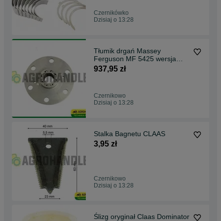
Czernikówko
Dzisiaj o 13:28
Tłumik drgań Massey
Ferguson MF 5425 wersja
I,5425 wersja II,
937,95 zł
Czernikowo
Dzisiaj o 13:28
Stalka Bagnetu CLAAS
3,95 zł
Czernikowo
Dzisiaj o 13:28
Ślizg oryginał Claas Dominator