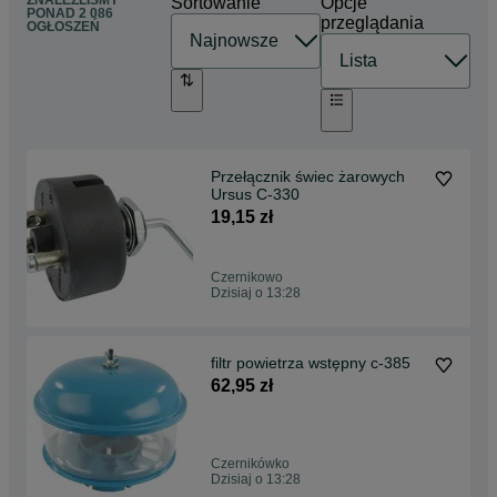
ZNALEŹLIŚMY
Sortowanie
Opcje
PONAD
2 086
przeglądania
OGŁOSZEŃ
Przełącznik świec żarowych
Ursus C-330
19,15 zł
Czernikowo
Dzisiaj o 13:28
filtr powietrza wstępny c-385
62,95 zł
Czernikówko
Dzisiaj o 13:28