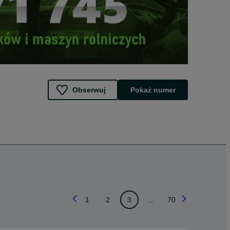
Obserwuj
Pokaż numer
1
2
3
...
70